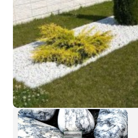
Сланец Серебрит галтованный
105.00 руб.
/м²